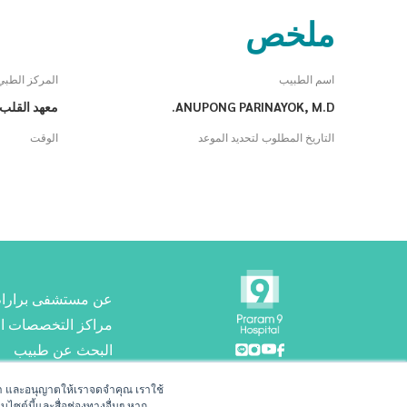
ملخص
اسم الطبيب
المركز الطبي
ANUPONG PARINAYOK, M.D.
معهد القلب 
التاريخ المطلوب لتحديد الموعد
الوقت
عن مستشفى برارام 
مراكز التخصصات ال
البحث عن طبيب
حجز موعد مع الطب
1270
ของเรา และอนุญาตให้เราจดจำคุณ เราใช้
บไซต์นี้และสื่อช่องทางอื่นๆ หาก