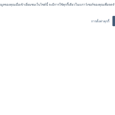
ลของคุณเมื่อเข้าเยี่ยมชมเว็บไซต์นี้ จะมีการใช้คุกกี้เดียวในเบราว์เซอร์ของคุณเพื่อจดจ
การตั้งค่าคุกกี้
ter
inic
Back
Next
Health Articles
ter
Packages
or
Hospital News & Events