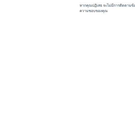
หากคุณปฏิเสธ จะไม่มีการติดตามข้อมู
ความชอบของคุณ
Summary
Doctor’s Name
Medical Cen
KASAMAR CHITMETHA,MD.
Breast Cl
Preferred Appointment Date
Time
About Us
Medical Cen
Find a Doct