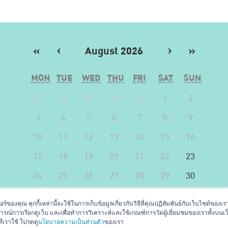
«
‹
August 2026
›
»
MON
TUE
WED
THU
FRI
SAT
SUN
27
28
29
30
31
1
2
3
4
5
6
7
8
9
10
11
12
13
14
15
16
17
18
19
20
21
22
23
24
25
26
27
28
29
30
31
1
2
3
4
5
6
เตอร์ของคุณ คุกกี้เหล่านี้จะใช้ในการเก็บข้อมูลเกี่ยวกับวิธีที่คุณปฏิสัมพันธ์กับเว็บไซต์
การณ์การเรียกดูเว็บ และเพื่อทำการวิเคราะห์และใช้เกณฑ์การวัดผู้เยี่ยมชมของเราทั้งบนเว็
ที่เราใช้ โปรดดู
นโยบายความเป็นส่วนตัว
ของเรา