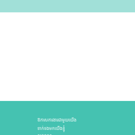
ឱកាសការងារជាមួយយើង
ទាក់ទងមកយើងខ្ញុំ