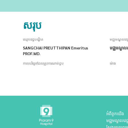
សរុប
ឈ្មោះវេជ្ជបណ្ឌិត
មជ្ឈមណ្ឌលវេជ្
SANGCHAI PREUTTHIPAN Emeritus
មជ្ឈមណ្ឌលសម
PROF.MD.
កាលបរិច្ឆេទដែលត្រូវការណាត់ជួប
ម៉ោង
អំពីពួកយើង
មជ្ឈមណ្ឌលវេជ្ជ
ស្វែងរកគ្រូពេទ្