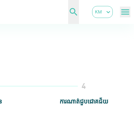
KM
4
ន
ការណាត់ជួបជោគជ័យ