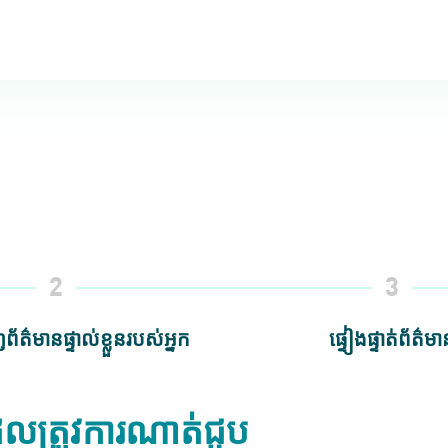
2
3
័ត៌មានផ្ទាល់ខ្លួនរបស់អ្នក
ផ្ទៀងផ្ទាត់ព័ត៌មា
ែលត្រូវការណាត់ជួប