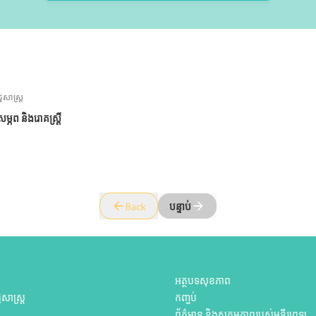
ជសាស្ត្រ
្ភព និងរោគស្ត្រី
Back
បន្ទាប់
អត្ថបទសុខភាព
សាស្ត្រ
កញ្ចប់
យ
ព័ត៌មាន និងសកម្មភាពរបស់មន្ទីរពេទ្យ