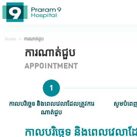
Home
>
ការណាត់ជួប
ការណាត់ជួប
APPOINTMENT
1
កាលបរិច្ឆេទ និងពេលវេលាដែលត្រូវការ
សូមបំពេញព
ណាត់ជួប
កាលបរិច្ឆេទ និងពេលវេលាដ