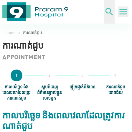
Home
>
ការណាត់ជួប
ការណាត់ជួប
APPOINTMENT
1
2
3
4
កាលបរិច្ឆេទ និង
សូមបំពេញ
ផ្ទៀងផ្ទាត់ព័ត៌មាន
ការណាត់ជួប
ពេលវេលាដែលត្រូវ
ព័ត៌មានផ្ទាល់ខ្លួន
ជោគជ័យ
ការណាត់ជួប
របស់អ្នក
កាលបរិច្ឆេទ និងពេលវេលាដែលត្រូវការ
ណាត់ជួប