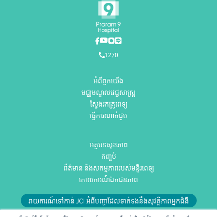
1270
អំពីពួកយើង
មជ្ឈមណ្ឌលវេជ្ជសាស្ត្រ
ស្វែងរកគ្រូពេទ្យ
ធ្វើការណាត់ជួប
អត្ថបទសុខភាព
កញ្ចប់
ព័ត៌មាន និងសកម្មភាពរបស់មន្ទីរពេទ្យ
គោលការណ៍ឯកជនភាព
រាយការណ៍ទៅកាន់ JCI អំពីបញ្ហាដែលទាក់ទងនឹងសុវត្ថិភាពអ្នកជំងឺ
ឬអ៊ីមែលមកកាន់យើងតាមអាស័យដ្ឋាន
RMD@praram9.com