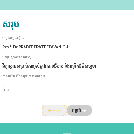
សរុប
ឈ្មោះវេជ្ជបណ្ឌិត
Prof. Dr.PRADIT PRATEEPAVANICH
មជ្ឈមណ្ឌលវេជ្ជសាស្ត្រ
វិទ្យាស្ថានសម្រាប់ការគ្រប់គ្រងការឈឺចាប់ និងពន្រឹងនីតិសម្បទា
កាលបរិច្ឆេទដែលត្រូវការណាត់ជួប
ម៉ោង
Back
បន្ទាប់