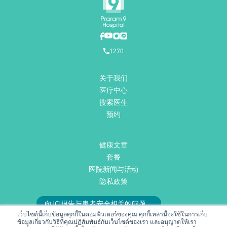
1270
关于我们
医疗中心
搜索医生
预约
健康文章
套餐
医院新闻与活动
隐私政策
向JCI报告与患者安全相关的问题。
เว็บไซต์นี้เก็บข้อมูลคุกกี้ในคอมพิวเตอร์ของคุณ คุกกี้เหล่านี้จะใช้ในการเก็บ
或发送邮件至
RMD@praram9.com
与我们联系。
ข้อมูลเกี่ยวกับวิธีที่คุณปฏิสัมพันธ์กับเว็บไซต์ของเรา และอนุญาตให้เรา