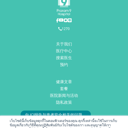
1270
关于我们
医疗中心
搜索医生
预约
健康文章
套餐
医院新闻与活动
隐私政策
向JCI报告与患者安全相关的问题。
เว็บไซต์นี้เก็บข้อมูลคุกกี้ในคอมพิวเตอร์ของคุณ คุกกี้เหล่านี้จะใช้ในการเก็บ
或发送邮件至
RMD@praram9.com
与我们联系。
ข้อมูลเกี่ยวกับวิธีที่คุณปฏิสัมพันธ์กับเว็บไซต์ของเรา และอนุญาตให้เรา