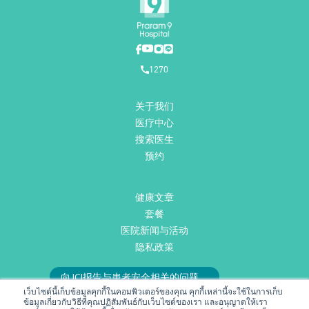
1270
关于我们
医疗中心
搜索医生
预约
健康文章
套餐
医院新闻与活动
隐私政策
向JCI报告与患者安全相关的问题。
เว็บไซต์นี้เก็บข้อมูลคุกกี้ในคอมพิวเตอร์ของคุณ คุกกี้เหล่านี้จะใช้ในการเก็บ
或发送邮件至
RMD@praram9.com
与我们联系。
ข้อมูลเกี่ยวกับวิธีที่คุณปฏิสัมพันธ์กับเว็บไซต์ของเรา และอนุญาตให้เรา