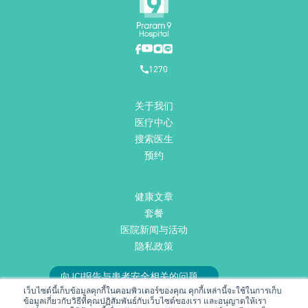
1270
关于我们
医疗中心
搜索医生
预约
健康文章
套餐
医院新闻与活动
隐私政策
向JCI报告与患者安全相关的问题。
เว็บไซต์นี้เก็บข้อมูลคุกกี้ในคอมพิวเตอร์ของคุณ คุกกี้เหล่านี้จะใช้ในการเก็บ
或发送邮件至
RMD@praram9.com
与我们联系。
ข้อมูลเกี่ยวกับวิธีที่คุณปฏิสัมพันธ์กับเว็บไซต์ของเรา และอนุญาตให้เรา