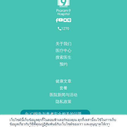
1270
关于我们
医疗中心
搜索医生
预约
健康文章
套餐
医院新闻与活动
隐私政策
向JCI报告与患者安全相关的问题。
เว็บไซต์นี้เก็บข้อมูลคุกกี้ในคอมพิวเตอร์ของคุณ คุกกี้เหล่านี้จะใช้ในการเก็บ
或发送邮件至
RMD@praram9.com
与我们联系。
ข้อมูลเกี่ยวกับวิธีที่คุณปฏิสัมพันธ์กับเว็บไซต์ของเรา และอนุญาตให้เรา