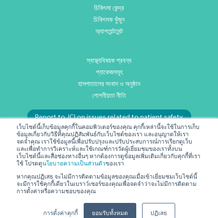
চিকিৎসা কেন্দ্র
চিকিৎসক খুঁজুন
অ্যাপয়েন্টমেন্ট
স্বাস্থ্যবিষয়ক প্রবন্ধ
প্যাকেজসমূহ
হাসপাতালের সংবাদ ও অনুষ্ঠান
গোপনীয়তা নীতি
Report to JCI on issues related to patient safety.
เว็บไซต์นี้เก็บข้อมูลคุกกี้ในคอมพิวเตอร์ของคุณ คุกกี้เหล่านี้จะใช้ในการเก็บ
or email us at
RMD@praram9.com
ข้อมูลเกี่ยวกับวิธีที่คุณปฏิสัมพันธ์กับเว็บไซต์ของเรา และอนุญาตให้เรา
จดจำคุณ เราใช้ข้อมูลนี้เพื่อปรับปรุงและปรับประสบการณ์การเรียกดูเว็บ
และเพื่อทำการวิเคราะห์และใช้เกณฑ์การวัดผู้เยี่ยมชมของเราทั้งบน
เว็บไซต์นี้และสื่อช่องทางอื่นๆ หากต้องการดูข้อมูลเพิ่มเติมเกี่ยวกับคุกกี้ที่เรา
আমাদের সঙ্গে যোগ দিন
ใช้ โปรดดู
นโยบายความเป็นส่วนตัว
ของเรา
যোগাযোগ করুন
หากคุณปฏิเสธ จะไม่มีการติดตามข้อมูลของคุณเมื่อเข้าเยี่ยมชมเว็บไซต์นี้
จะมีการใช้คุกกี้เดียวในเบราว์เซอร์ของคุณเพื่อจดจำว่าจะไม่มีการติดตาม
শর্তাবলি ও নীতিমালা
การตั้งค่าหรือความชอบของคุณ
การตั้งค่าคุกกี้
ยอมรับทั้งหมด
ปฏิเสธ
Copyright © 2024 All Rights Reserved | Praram 9 Hospital