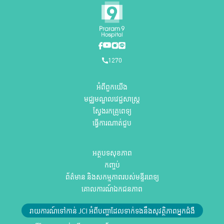
1270
អំពីពួកយើង
មជ្ឈមណ្ឌលវេជ្ជសាស្ត្រ
ស្វែងរកគ្រូពេទ្យ
ធ្វើការណាត់ជួប
អត្ថបទសុខភាព
កញ្ចប់
ព័ត៌មាន និងសកម្មភាពរបស់មន្ទីរពេទ្យ
គោលការណ៍ឯកជនភាព
រាយការណ៍ទៅកាន់ JCI អំពីបញ្ហាដែលទាក់ទងនឹងសុវត្ថិភាពអ្នកជំងឺ