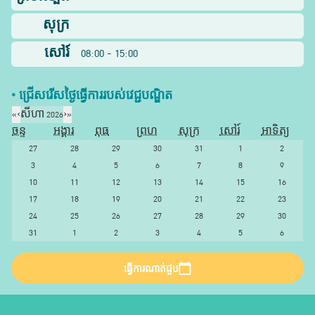
សុក្រ
សៅរ៍
08:00 - 15:00
* ជ្រើសរើស​ថ្ងៃ​ធ្វើការ​របស់​វេជ្ជបណ្ឌិត​
«
‹
សីហា 2026
›
»
ចន្ទ
អង្គារ
ពុធ
ព្រហ
សុក្រ
សៅរ៍
អាទិត្យ
27
28
29
30
31
1
2
3
4
5
6
7
8
9
10
11
12
13
14
15
16
17
18
19
20
21
22
23
24
25
26
27
28
29
30
31
1
2
3
4
5
6
ធ្វើការណាត់ជួប