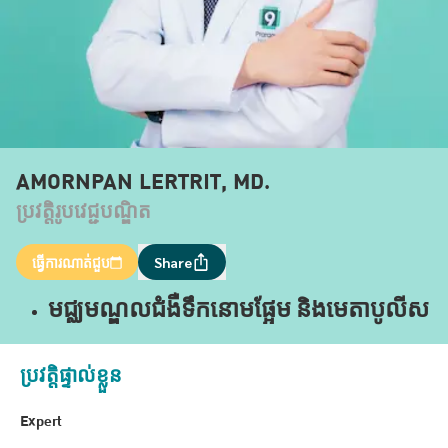
AMORNPAN LERTRIT, MD.
ប្រវត្តិរូបវេជ្ជបណ្ឌិត
ធ្វើការណាត់ជួប
Share
មជ្ឈមណ្ឌលជំងឺទឹកនោមផ្អែម និងមេតាបូលីស
ប្រវត្តិផ្ទាល់ខ្លួន
Expert