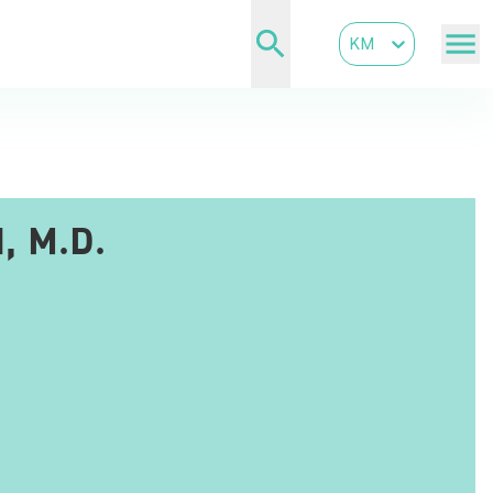
KM
 M.D.