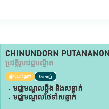
CHINUNDORN PUTANANON,
ប្រវត្តិរូបវេជ្ជបណ្ឌិត
ធ្វើការណាត់ជួប
Share
មជ្ឈមណ្ឌលឆ្អឹង និងសន្លាក់
មជ្ឈមណ្ឌលថែទាំសន្លាក់