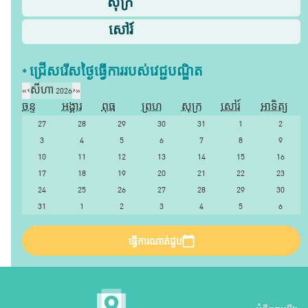
សុក្រ
សៅរ៍
* ជ្រើសរើស​ថ្ងៃ​ធ្វើការ​របស់​វេជ្ជបណ្ឌិត​
«
‹
សីហា 2026
›
»
ចន្ទ
អង្គារ
ពុធ
ព្រហ
សុក្រ
សៅរ៍
អាទិត្យ
27
28
29
30
31
1
2
3
4
5
6
7
8
9
10
11
12
13
14
15
16
17
18
19
20
21
22
23
24
25
26
27
28
29
30
31
1
2
3
4
5
6
ធ្វើការណាត់ជួប