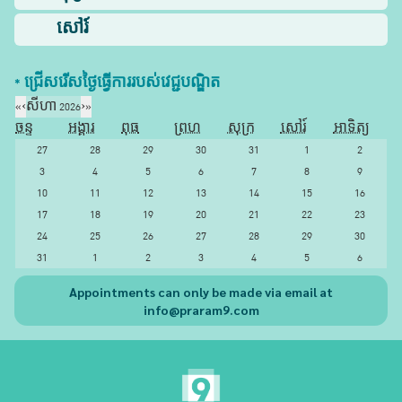
សៅរ៍
* ជ្រើសរើស​ថ្ងៃ​ធ្វើការ​របស់​វេជ្ជបណ្ឌិត​
«
‹
សីហា 2026
›
»
ចន្ទ
អង្គារ
ពុធ
ព្រហ
សុក្រ
សៅរ៍
អាទិត្យ
27
28
29
30
31
1
2
3
4
5
6
7
8
9
10
11
12
13
14
15
16
17
18
19
20
21
22
23
24
25
26
27
28
29
30
31
1
2
3
4
5
6
Appointments can only be made via email at
info@praram9.com