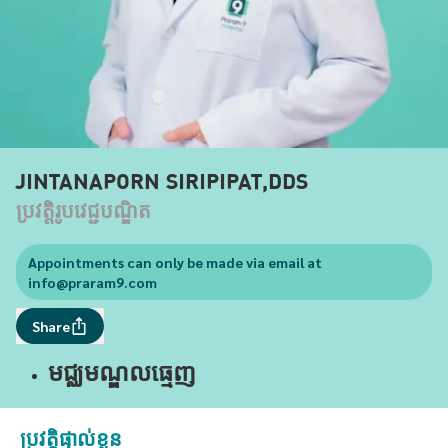
JINTANAPORN SIRIPIPAT,DDS
ប្រវត្តិរូបវេជ្ជបណ្ឌិត
Appointments can only be made via email at
info@praram9.com
Share
មជ្ឈមណ្ឌលធ្មេញ
ប្រវត្តិផ្ទាល់ខ្លួន