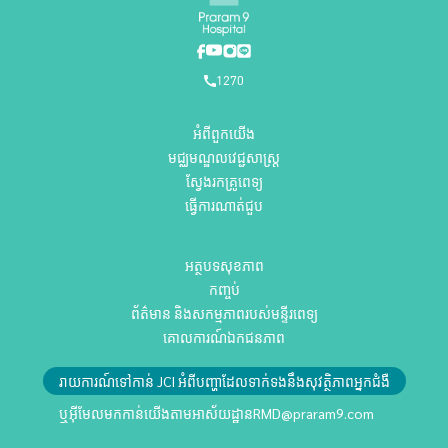
1270
អំពីពួកយើង
មជ្ឈមណ្ឌលវេជ្ជសាស្ត្រ
ស្វែងរកគ្រូពេទ្យ
ធ្វើការណាត់ជួប
អត្ថបទសុខភាព
កញ្ចប់
ព័ត៌មាន និងសកម្មភាពរបស់មន្ទីរពេទ្យ
គោលការណ៍ឯកជនភាព
រាយការណ៍ទៅកាន់ JCI អំពីបញ្ហាដែលទាក់ទងនឹងសុវត្ថិភាពអ្នកជំងឺ
ឬអ៊ីមែលមកកាន់យើងតាមអាស័យដ្ឋាន
RMD@praram9.com