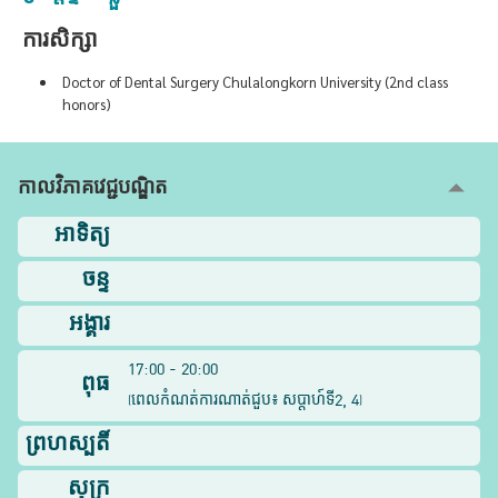
ការសិក្សា
Doctor of Dental Surgery Chulalongkorn University (2nd class
honors)
កាលវិភាគវេជ្ជបណ្ឌិត
អាទិត្យ
ចន្ទ
អង្គារ
17:00 - 20:00
ពុធ
2, 4
(
ពេលកំណត់ការណាត់ជួប៖ សប្តាហ៍ទី
)
ព្រហស្បតិ៍
សុក្រ