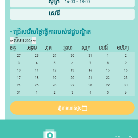
សុក្រ
14:00 - 18:00
សៅរ៍
* ជ្រើសរើស​ថ្ងៃ​ធ្វើការ​របស់​វេជ្ជបណ្ឌិត​
«
‹
សីហា 2026
›
»
ចន្ទ
អង្គារ
ពុធ
ព្រហ
សុក្រ
សៅរ៍
អាទិត្យ
27
28
29
30
31
1
2
3
4
5
6
7
8
9
10
11
12
13
14
15
16
17
18
19
20
21
22
23
24
25
26
27
28
29
30
31
1
2
3
4
5
6
ធ្វើការណាត់ជួប