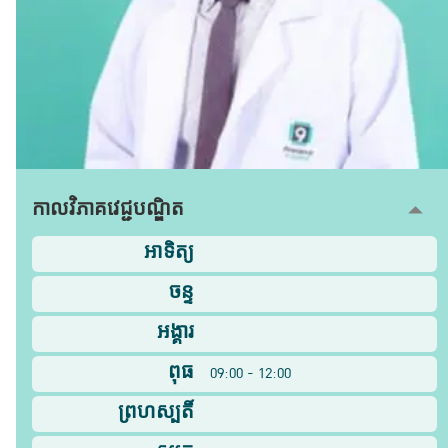
កាលវិភាគវេជ្ជបណ្ឌិត
អាទិត្យ
ចន្ទ
អង្គារ
ពុធ
09:00 - 12:00
ព្រហស្បតិ៍