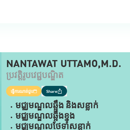
NANTAWAT UTTAMO,M.D.
ប្រវត្តិរូបវេជ្ជបណ្ឌិត
ធ្វើការណាត់ជួប
Share
មជ្ឈមណ្ឌលឆ្អឹង និងសន្លាក់
មជ្ឈមណ្ឌលឆ្អឹងខ្នង
មជ្ឈមណ្ឌលថែទាំសន្លាក់