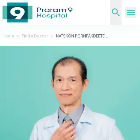
Home
>
Find a Doctor
>
NATSKON PORNPAKDEETEWANUGOON,DDS