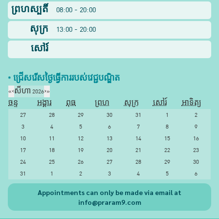
ព្រហស្បតិ៍
08:00 - 20:00
សុក្រ
13:00 - 20:00
សៅរ៍
* ជ្រើសរើស​ថ្ងៃ​ធ្វើការ​របស់​វេជ្ជបណ្ឌិត​
«
‹
សីហា 2026
›
»
ចន្ទ
អង្គារ
ពុធ
ព្រហ
សុក្រ
សៅរ៍
អាទិត្យ
27
28
29
30
31
1
2
3
4
5
6
7
8
9
10
11
12
13
14
15
16
17
18
19
20
21
22
23
24
25
26
27
28
29
30
31
1
2
3
4
5
6
Appointments can only be made via email at
info@praram9.com