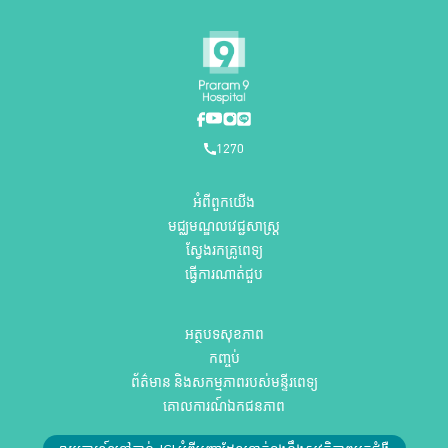
1270
អំពីពួកយើង
មជ្ឈមណ្ឌលវេជ្ជសាស្ត្រ
ស្វែងរកគ្រូពេទ្យ
ធ្វើការណាត់ជួប
អត្ថបទសុខភាព
កញ្ចប់
ព័ត៌មាន និងសកម្មភាពរបស់មន្ទីរពេទ្យ
គោលការណ៍ឯកជនភាព