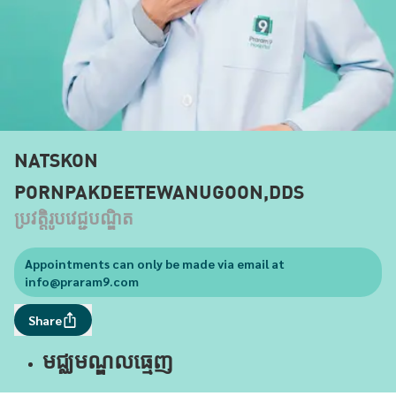
NATSKON
PORNPAKDEETEWANUGOON,DDS
ប្រវត្តិរូបវេជ្ជបណ្ឌិត
Appointments can only be made via email at
info@praram9.com
Share
មជ្ឈមណ្ឌលធ្មេញ