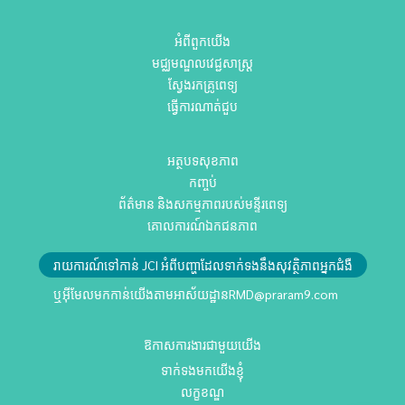
អំពីពួកយើង
មជ្ឈមណ្ឌលវេជ្ជសាស្ត្រ
ស្វែងរកគ្រូពេទ្យ
ធ្វើការណាត់ជួប
អត្ថបទសុខភាព
កញ្ចប់
ព័ត៌មាន និងសកម្មភាពរបស់មន្ទីរពេទ្យ
គោលការណ៍ឯកជនភាព
រាយការណ៍ទៅកាន់ JCI អំពីបញ្ហាដែលទាក់ទងនឹងសុវត្ថិភាពអ្នកជំងឺ
ឬអ៊ីមែលមកកាន់យើងតាមអាស័យដ្ឋាន
RMD@praram9.com
ឱកាសការងារជាមួយយើង
ទាក់ទងមកយើងខ្ញុំ
លក្ខខណ្ឌ