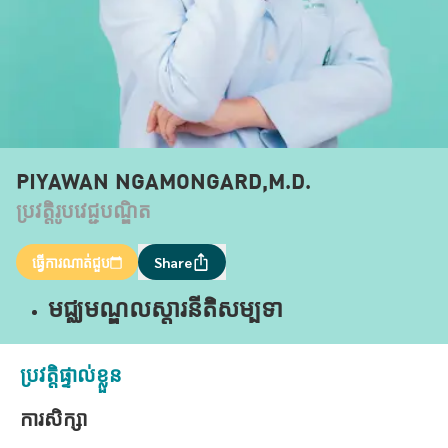
PIYAWAN NGAMONGARD,M.D.
ប្រវត្តិរូបវេជ្ជបណ្ឌិត
ធ្វើការណាត់ជួប
Share
មជ្ឈមណ្ឌលស្តារនីតិសម្បទា
ប្រវត្តិផ្ទាល់ខ្លួន
ការសិក្សា