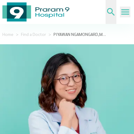
Home
>
Find a Doctor
>
PIYAWAN NGAMONGARD,M.D.