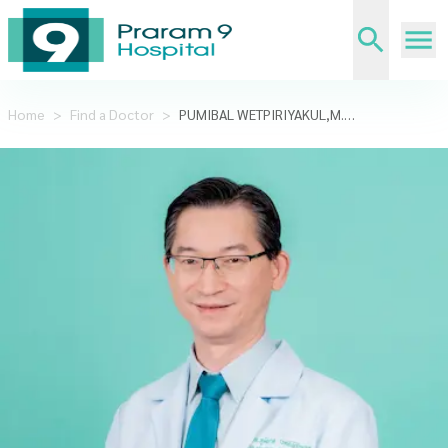
Home
>
Find a Doctor
>
PUMIBAL WETPIRIYAKUL,M.D.