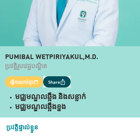
PUMIBAL WETPIRIYAKUL,M.D.
ប្រវត្តិរូបវេជ្ជបណ្ឌិត
ធ្វើការណាត់ជួប
Share
មជ្ឈមណ្ឌលឆ្អឹង និងសន្លាក់
មជ្ឈមណ្ឌលឆ្អឹងខ្នង
ប្រវត្តិផ្ទាល់ខ្លួន