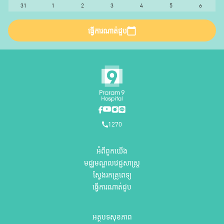
31
1
2
3
4
5
6
ធ្វើការណាត់ជួប
1270
អំពីពួកយើង
មជ្ឈមណ្ឌលវេជ្ជសាស្ត្រ
ស្វែងរកគ្រូពេទ្យ
ធ្វើការណាត់ជួប
អត្ថបទសុខភាព