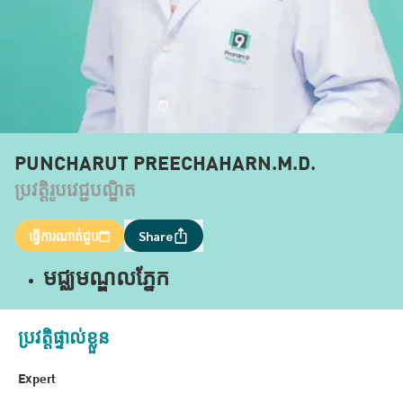
PUNCHARUT PREECHAHARN.M.D.
ប្រវត្តិរូបវេជ្ជបណ្ឌិត
ធ្វើការណាត់ជួប
Share
មជ្ឈមណ្ឌលភ្នែក
ប្រវត្តិផ្ទាល់ខ្លួន
Expert