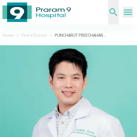
Home
>
Find a Doctor
>
PUNCHARUT PREECHAHARN.M.D.