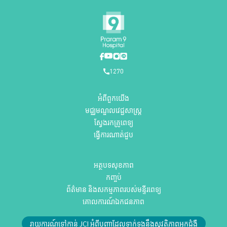
1270
អំពីពួកយើង
មជ្ឈមណ្ឌលវេជ្ជសាស្ត្រ
ស្វែងរកគ្រូពេទ្យ
ធ្វើការណាត់ជួប
អត្ថបទសុខភាព
កញ្ចប់
ព័ត៌មាន និងសកម្មភាពរបស់មន្ទីរពេទ្យ
គោលការណ៍ឯកជនភាព
រាយការណ៍ទៅកាន់ JCI អំពីបញ្ហាដែលទាក់ទងនឹងសុវត្ថិភាពអ្នកជំងឺ