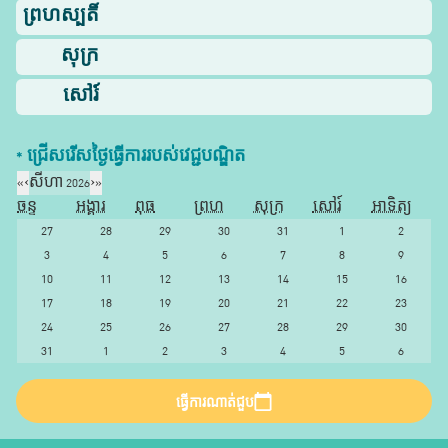
ព្រហស្បតិ៍
សុក្រ
សៅរ៍
* ជ្រើសរើស​ថ្ងៃ​ធ្វើការ​របស់​វេជ្ជបណ្ឌិត​
«
‹
សីហា 2026
›
»
ចន្ទ
អង្គារ
ពុធ
ព្រហ
សុក្រ
សៅរ៍
អាទិត្យ
27
28
29
30
31
1
2
3
4
5
6
7
8
9
10
11
12
13
14
15
16
17
18
19
20
21
22
23
24
25
26
27
28
29
30
31
1
2
3
4
5
6
ធ្វើការណាត់ជួប