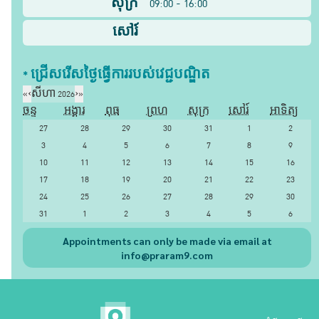
សុក្រ
09:00 - 16:00
សៅរ៍
* ជ្រើសរើស​ថ្ងៃ​ធ្វើការ​របស់​វេជ្ជបណ្ឌិត​
«
‹
សីហា 2026
›
»
ចន្ទ
អង្គារ
ពុធ
ព្រហ
សុក្រ
សៅរ៍
អាទិត្យ
27
28
29
30
31
1
2
3
4
5
6
7
8
9
10
11
12
13
14
15
16
17
18
19
20
21
22
23
24
25
26
27
28
29
30
31
1
2
3
4
5
6
Appointments can only be made via email at
info@praram9.com