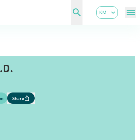
KM
.D.
om
Share