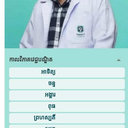
កាលវិភាគវេជ្ជបណ្ឌិត
អាទិត្យ
ចន្ទ
អង្គារ
ពុធ
ព្រហស្បតិ៍