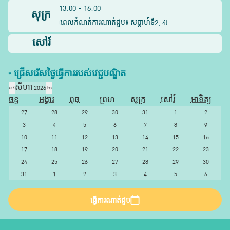
13:00 - 16:00
សុក្រ
2, 4
(
ពេលកំណត់ការណាត់ជួប៖ សប្តាហ៍ទី
)
សៅរ៍
* ជ្រើសរើស​ថ្ងៃ​ធ្វើការ​របស់​វេជ្ជបណ្ឌិត​
«
‹
សីហា 2026
›
»
ចន្ទ
អង្គារ
ពុធ
ព្រហ
សុក្រ
សៅរ៍
អាទិត្យ
27
28
29
30
31
1
2
3
4
5
6
7
8
9
10
11
12
13
14
15
16
17
18
19
20
21
22
23
24
25
26
27
28
29
30
31
1
2
3
4
5
6
ធ្វើការណាត់ជួប