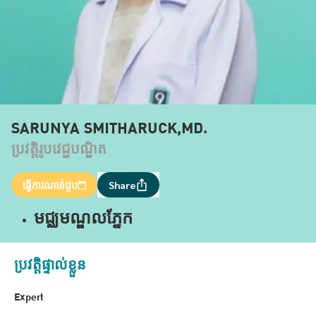
SARUNYA SMITHARUCK,MD.
ប្រវត្តិរូបវេជ្ជបណ្ឌិត
ធ្វើការណាត់ជួប
Share
មជ្ឈមណ្ឌលភ្នែក
ប្រវត្តិផ្ទាល់ខ្លួន
Expert