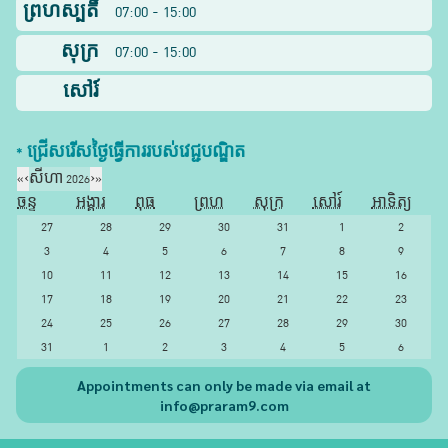
ព្រហស្បតិ៍
07:00 - 15:00
សុក្រ
07:00 - 15:00
សៅរ៍
* ជ្រើសរើស​ថ្ងៃ​ធ្វើការ​របស់​វេជ្ជបណ្ឌិត​
«
‹
សីហា 2026
›
»
ចន្ទ
អង្គារ
ពុធ
ព្រហ
សុក្រ
សៅរ៍
អាទិត្យ
27
28
29
30
31
1
2
3
4
5
6
7
8
9
10
11
12
13
14
15
16
17
18
19
20
21
22
23
24
25
26
27
28
29
30
31
1
2
3
4
5
6
Appointments can only be made via email at
info@praram9.com