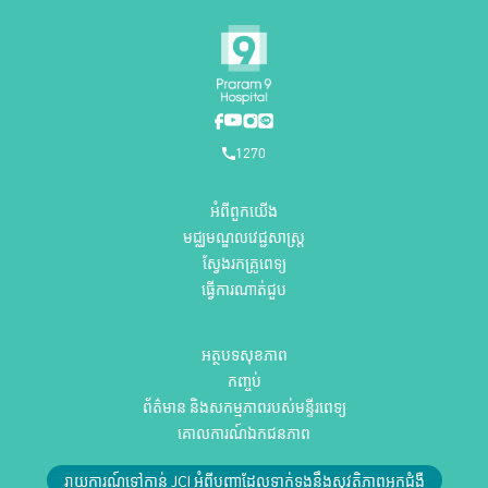
1270
អំពីពួកយើង
មជ្ឈមណ្ឌលវេជ្ជសាស្ត្រ
ស្វែងរកគ្រូពេទ្យ
ធ្វើការណាត់ជួប
អត្ថបទសុខភាព
កញ្ចប់
ព័ត៌មាន និងសកម្មភាពរបស់មន្ទីរពេទ្យ
គោលការណ៍ឯកជនភាព
រាយការណ៍ទៅកាន់ JCI អំពីបញ្ហាដែលទាក់ទងនឹងសុវត្ថិភាពអ្នកជំងឺ