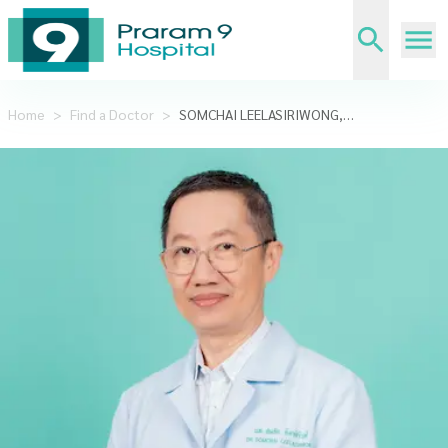
Home
>
Find a Doctor
>
SOMCHAI LEELASIRIWONG, M.D.