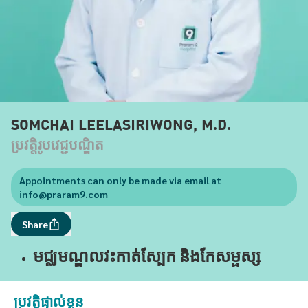
SOMCHAI LEELASIRIWONG, M.D.
ប្រវត្តិរូបវេជ្ជបណ្ឌិត
Appointments can only be made via email at
info@praram9.com
Share
មជ្ឈមណ្ឌលវះកាត់ស្បែក និងកែសម្ផស្ស
ប្រវត្តិផ្ទាល់ខ្លួន