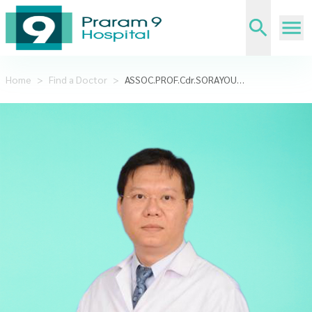
Home
>
Find a Doctor
>
ASSOC.PROF.Cdr.SORAYOUTH CHUMNANVEJ ,MD.,Ph.D