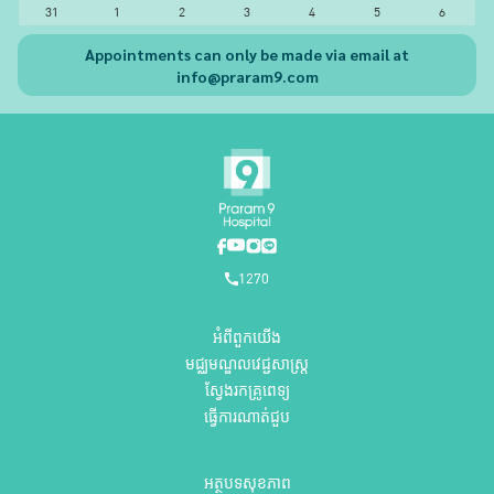
31
1
2
3
4
5
6
Appointments can only be made via email at
info@praram9.com
1270
អំពីពួកយើង
មជ្ឈមណ្ឌលវេជ្ជសាស្ត្រ
ស្វែងរកគ្រូពេទ្យ
ធ្វើការណាត់ជួប
អត្ថបទសុខភាព