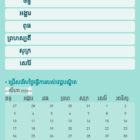
ចន្ទ
អង្គារ
ពុធ
ព្រហស្បតិ៍
សុក្រ
សៅរ៍
* ជ្រើសរើស​ថ្ងៃ​ធ្វើការ​របស់​វេជ្ជបណ្ឌិត​
«
‹
សីហា 2026
›
»
ចន្ទ
អង្គារ
ពុធ
ព្រហ
សុក្រ
សៅរ៍
អាទិត្យ
27
28
29
30
31
1
2
3
4
5
6
7
8
9
10
11
12
13
14
15
16
17
18
19
20
21
22
23
24
25
26
27
28
29
30