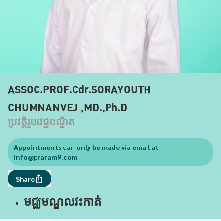
ASSOC.PROF.Cdr.SORAYOUTH
CHUMNANVEJ ,MD.,Ph.D
ប្រវត្តិរូបវេជ្ជបណ្ឌិត
Appointments can only be made via email at
info@praram9.com
Share
មជ្ឈមណ្ឌលវះកាត់