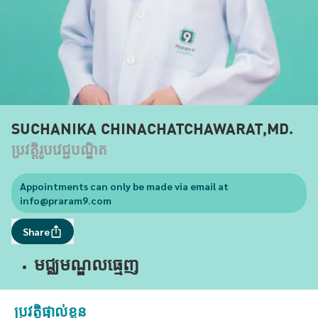
SUCHANIKA CHINACHATCHAWARAT,MD.
ប្រវត្តិរូបវេជ្ជបណ្ឌិត
Appointments can only be made via email at
info@praram9.com
Share
មជ្ឈមណ្ឌលធ្មេញ
ប្រវត្តិផ្ទាល់ខ្លួន