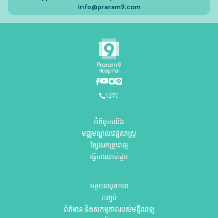
info@praram9.com
1270
អំពីពួកយើង
មជ្ឈមណ្ឌលវេជ្ជសាស្ត្រ
ស្វែងរកគ្រូពេទ្យ
ធ្វើការណាត់ជួប
អត្ថបទសុខភាព
កញ្ចប់
ព័ត៌មាន និងសកម្មភាពរបស់មន្ទីរពេទ្យ