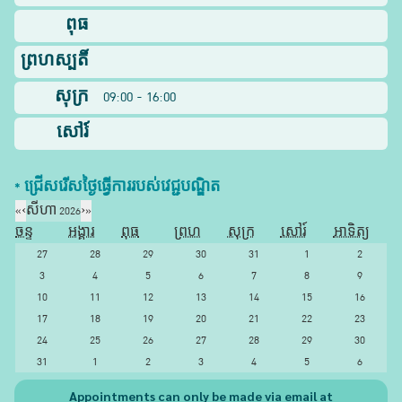
ពុធ
ព្រហស្បតិ៍
សុក្រ
09:00 - 16:00
សៅរ៍
* ជ្រើសរើស​ថ្ងៃ​ធ្វើការ​របស់​វេជ្ជបណ្ឌិត​
«
‹
សីហា 2026
›
»
ចន្ទ
អង្គារ
ពុធ
ព្រហ
សុក្រ
សៅរ៍
អាទិត្យ
27
28
29
30
31
1
2
3
4
5
6
7
8
9
10
11
12
13
14
15
16
17
18
19
20
21
22
23
24
25
26
27
28
29
30
31
1
2
3
4
5
6
Appointments can only be made via email at