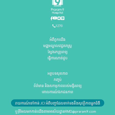
1270
អំពីពួកយើង
មជ្ឈមណ្ឌលវេជ្ជសាស្ត្រ
ស្វែងរកគ្រូពេទ្យ
ធ្វើការណាត់ជួប
អត្ថបទសុខភាព
កញ្ចប់
ព័ត៌មាន និងសកម្មភាពរបស់មន្ទីរពេទ្យ
គោលការណ៍ឯកជនភាព
រាយការណ៍ទៅកាន់ JCI អំពីបញ្ហាដែលទាក់ទងនឹងសុវត្ថិភាពអ្នកជំងឺ
ឬអ៊ីមែលមកកាន់យើងតាមអាស័យដ្ឋាន
RMD@praram9.com