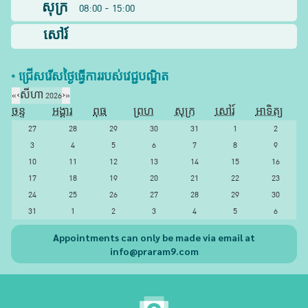
សុក្រ
08:00 - 15:00
សៅរ៍
* ជ្រើសរើស​ថ្ងៃ​ធ្វើការ​របស់​វេជ្ជបណ្ឌិត​
«
‹
សីហា 2026
›
»
ចន្ទ
អង្គារ
ពុធ
ព្រហ
សុក្រ
សៅរ៍
អាទិត្យ
27
28
29
30
31
1
2
3
4
5
6
7
8
9
10
11
12
13
14
15
16
17
18
19
20
21
22
23
24
25
26
27
28
29
30
31
1
2
3
4
5
6
Appointments can only be made via email at
info@praram9.com