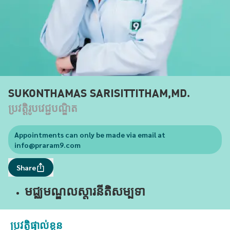
SUKONTHAMAS SARISITTITHAM,MD.
ប្រវត្តិរូបវេជ្ជបណ្ឌិត
Appointments can only be made via email at
info@praram9.com
Share
មជ្ឈមណ្ឌលស្តារនីតិសម្បទា
ប្រវត្តិផ្ទាល់ខ្លួន