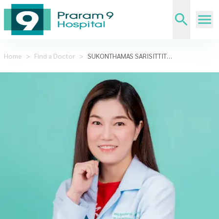
Home
>
Find a Doctor
>
SUKONTHAMAS SARISITTITHAM,MD.