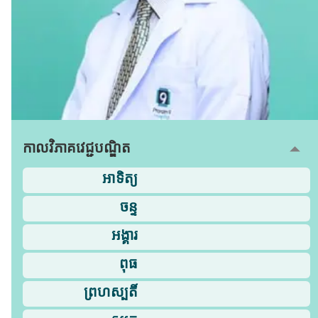
កាលវិភាគវេជ្ជបណ្ឌិត
អាទិត្យ
ចន្ទ
អង្គារ
ពុធ
ព្រហស្បតិ៍