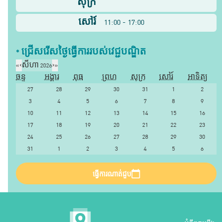
សុក្រ
សៅរ៍
11:00 - 17:00
* ជ្រើសរើស​ថ្ងៃ​ធ្វើការ​របស់​វេជ្ជបណ្ឌិត​
«
‹
សីហា 2026
›
»
ចន្ទ
អង្គារ
ពុធ
ព្រហ
សុក្រ
សៅរ៍
អាទិត្យ
27
28
29
30
31
1
2
3
4
5
6
7
8
9
10
11
12
13
14
15
16
17
18
19
20
21
22
23
24
25
26
27
28
29
30
31
1
2
3
4
5
6
ធ្វើការណាត់ជួប