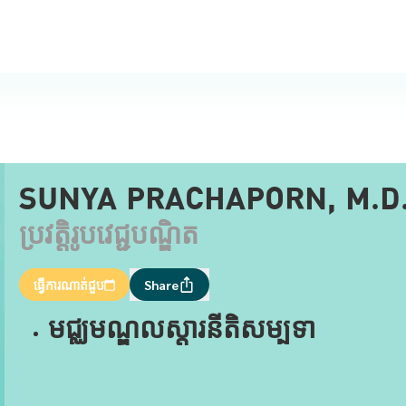
SUNYA PRACHAPORN, M.D
ប្រវត្តិរូបវេជ្ជបណ្ឌិត
ធ្វើការណាត់ជួប
Share
មជ្ឈមណ្ឌលស្តារនីតិសម្បទា