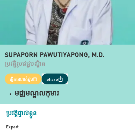
SUPAPORN PAWUTIYAPONG, M.D.
ប្រវត្តិរូបវេជ្ជបណ្ឌិត
ធ្វើការណាត់ជួប
Share
មជ្ឈមណ្ឌលកុមារ
ប្រវត្តិផ្ទាល់ខ្លួន
Expert