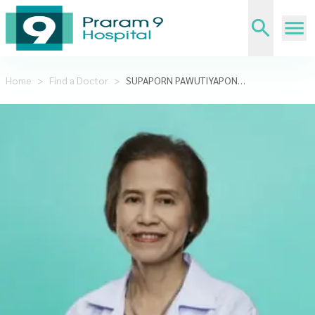
Home
>
Find a Doctor
>
SUPAPORN PAWUTIYAPONG, M.D.