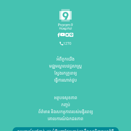
1270
អំពីពួកយើង
មជ្ឈមណ្ឌលវេជ្ជសាស្ត្រ
ស្វែងរកគ្រូពេទ្យ
ធ្វើការណាត់ជួប
អត្ថបទសុខភាព
កញ្ចប់
ព័ត៌មាន និងសកម្មភាពរបស់មន្ទីរពេទ្យ
គោលការណ៍ឯកជនភាព