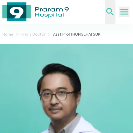
Home
>
Find a Doctor
>
Asst.Prof.THONGCHAI SUKARAYOTHIN,MD.