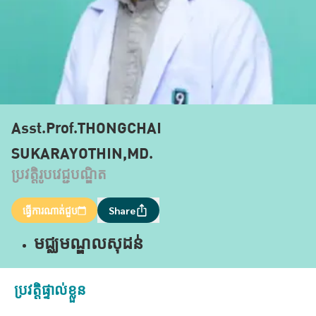
Asst.Prof.THONGCHAI
SUKARAYOTHIN,MD.
ប្រវត្តិរូបវេជ្ជបណ្ឌិត
ធ្វើការណាត់ជួប
Share
មជ្ឈមណ្ឌល​សុដន់
ប្រវត្តិផ្ទាល់ខ្លួន