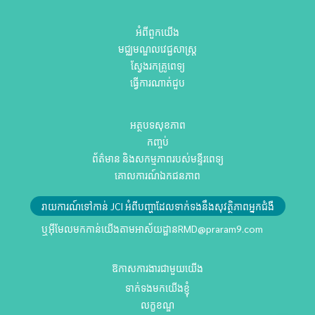
អំពីពួកយើង
មជ្ឈមណ្ឌលវេជ្ជសាស្ត្រ
ស្វែងរកគ្រូពេទ្យ
ធ្វើការណាត់ជួប
អត្ថបទសុខភាព
កញ្ចប់
ព័ត៌មាន និងសកម្មភាពរបស់មន្ទីរពេទ្យ
គោលការណ៍ឯកជនភាព
រាយការណ៍ទៅកាន់ JCI អំពីបញ្ហាដែលទាក់ទងនឹងសុវត្ថិភាពអ្នកជំងឺ
ឬអ៊ីមែលមកកាន់យើងតាមអាស័យដ្ឋាន
RMD@praram9.com
ឱកាសការងារជាមួយយើង
ទាក់ទងមកយើងខ្ញុំ
លក្ខខណ្ឌ