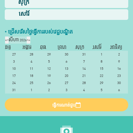
សុក្រ
សៅរ៍
* ជ្រើសរើស​ថ្ងៃ​ធ្វើការ​របស់​វេជ្ជបណ្ឌិត​
«
‹
សីហា 2026
›
»
ចន្ទ
អង្គារ
ពុធ
ព្រហ
សុក្រ
សៅរ៍
អាទិត្យ
27
28
29
30
31
1
2
3
4
5
6
7
8
9
10
11
12
13
14
15
16
17
18
19
20
21
22
23
24
25
26
27
28
29
30
31
1
2
3
4
5
6
ធ្វើការណាត់ជួប