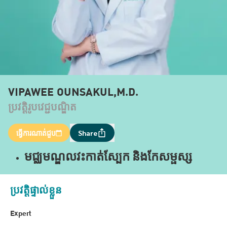
VIPAWEE OUNSAKUL,M.D.
ប្រវត្តិរូបវេជ្ជបណ្ឌិត
ធ្វើការណាត់ជួប
Share
មជ្ឈមណ្ឌលវះកាត់ស្បែក និងកែសម្ផស្ស
ប្រវត្តិផ្ទាល់ខ្លួន
Expert