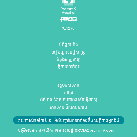
1270
អំពីពួកយើង
មជ្ឈមណ្ឌលវេជ្ជសាស្ត្រ
ស្វែងរកគ្រូពេទ្យ
ធ្វើការណាត់ជួប
អត្ថបទសុខភាព
កញ្ចប់
ព័ត៌មាន និងសកម្មភាពរបស់មន្ទីរពេទ្យ
គោលការណ៍ឯកជនភាព
រាយការណ៍ទៅកាន់ JCI អំពីបញ្ហាដែលទាក់ទងនឹងសុវត្ថិភាពអ្នកជំងឺ
ឬអ៊ីមែលមកកាន់យើងតាមអាស័យដ្ឋាន
RMD@praram9.com