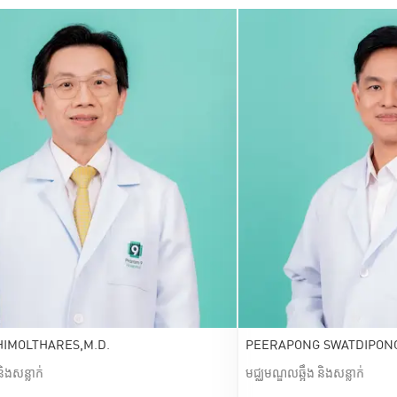
HIMOLTHARES,M.D.
PEERAPONG SWATDIPONG
និងសន្លាក់
មជ្ឈមណ្ឌលឆ្អឹង និងសន្លាក់