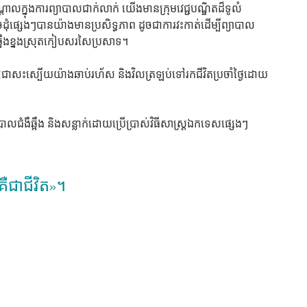
្នុងការព្យាបាលជាក់លាក់ យើងមានក្រុមវេជ្ជបណ្ឌិតដ៏ទូលំ
ដុំផ្សេងៗបានយ៉ាងមានប្រសិទ្ធភាព ដូចជាការវះកាត់ដើម្បីព្យាបាល
ាប់ឆ្អឹងខ្នងស្រុតកៀបសរសៃប្រសាទ។
្យជាសះស្បើយយ៉ាងឆាប់រហ័ស និងវិលត្រឡប់ទៅរកជីវិតប្រចាំថ្ងៃដោយ
ាបាលជំងឺឆ្អឹង និងសន្លាក់ដោយប្រើប្រាស់វិធីសាស្ត្រឯកទេសផ្សេងៗ
ឺជាជីវិត»។