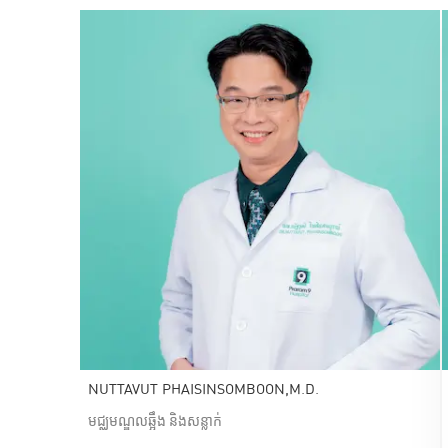
NUTTAVUT PHAISINSOMBOON,M.D.
មជ្ឈមណ្ឌលឆ្អឹង និងសន្លាក់