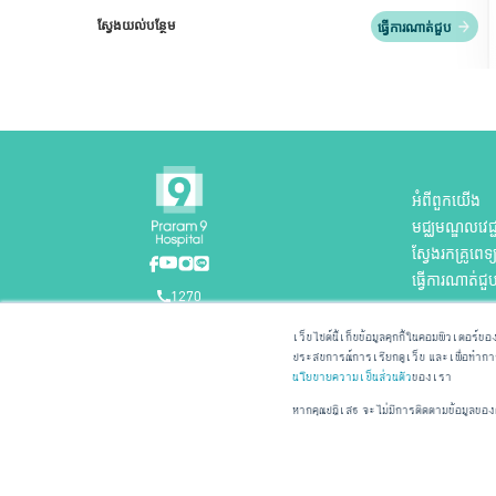
ស្វែងយល់បន្ថែម
ធ្វើការណាត់ជួប
អំពីពួកយើង
មជ្ឈមណ្ឌលវេជ្ជ
ស្វែងរកគ្រូពេទ្
ធ្វើការណាត់ជួ
1270
เว็บไซต์นี้เก็บข้อมูลคุกกี้ในคอมพิวเตอร์ขอ
ประสบการณ์การเรียกดูเว็บ และเพื่อทำการวิเ
นโยบายความเป็นส่วนตัว
ของเรา
หากคุณปฏิเสธ จะไม่มีการติดตามข้อมูลของค