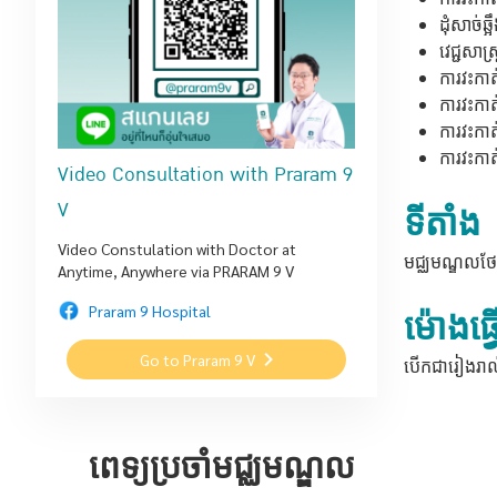
ដុំសាច់ឆ្
វេជ្ជសាស្
ការវះកាត់
ការវះកាត
ការវះកាត់
ការវះកាត់
Video Consultation with Praram 9
V
ទីតាំង
Video Constulation with Doctor at
មជ្ឈមណ្ឌលថែទា
Anytime, Anywhere via PRARAM 9 V
Praram 9 Hospital
ម៉ោងធ្វ
Go to Praram 9 V
បើកជារៀងរាល់
ពេទ្យប្រចាំមជ្ឈមណ្ឌល