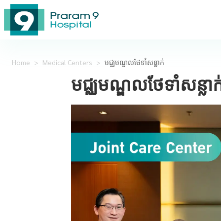
Home
>
Medical Centers
>
មជ្ឈមណ្ឌលថែទាំសន្លាក់
មជ្ឈមណ្ឌលថែទាំសន្លាក