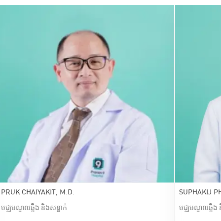
PRUK CHAIYAKIT, M.D.
SUPHAKIJ P
មជ្ឈមណ្ឌលឆ្អឹង និងសន្លាក់
មជ្ឈមណ្ឌលឆ្អឹង 