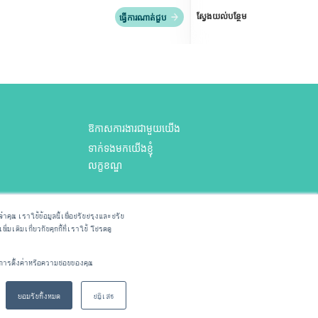
ស្វែងយល់បន្ថែម
ធ្វើការណាត់ជួប
ឱកាសការងារជាមួយយើង
ទាក់ទងមកយើងខ្ញុំ
លក្ខខណ្ឌ
ែលទាក់ទងនឹង
จำคุณ เราใช้ข้อมูลนี้เพื่อปรับปรุงและปรับ
มเติมเกี่ยวกับคุกกี้ที่เราใช้ โปรดดู
RMD@praram9.com
ามการตั้งค่าหรือความชอบของคุณ
ยอมรับทั้งหมด
ปฏิเสธ