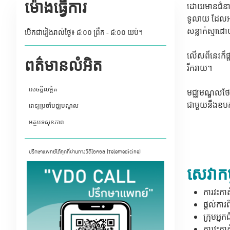
ម៉ោងធ្វើការ
ដោយមានជំនាញព
ទូលាយ ដែលអាច
សន្លាក់ស្មាដោ
បើកជារៀងរាល់ថ្ងៃ៖ ៨:០០ ព្រឹក - ៨:០០ យប់។
លើសពីនេះក៏ផ្
ពត៌មានលំអិត
រីករាយ។
សេចក្តីលម្អិត
មជ្ឈមណ្ឌលថែទា
ជាមួយនឹងឧបករ
ពេទ្យប្រចាំមជ្ឈមណ្ឌល
អត្ថបទសុខភាព
ปรึกษาแพทย์ได้ทุกที่ผ่านทางวิดีโอคอล (Telemedicine)
សេវាកម
ការវះកាត
ផ្តល់ការ
ក្រុមអ្ន
ការវះកា