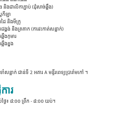
អឹង និងជាលិកាភ្ជាប់ (ដុំសាច់ឆ្អឹង)
ត្រកីឡា
ដៃ និងមីក្រូ
់ជង្គង់ និងត្រគាក (ការវះកាត់សន្លាក់)
ឆ្អឹងកុមារ
ឆ្អឹងខ្នង
ំសន្លាក់ ជាន់ទី 2 អគារ A មន្ទីរពេទ្យប្រារ៉ាមកៅ ។
ើការ
ថ្ងៃ៖ ៨:០០ ព្រឹក - ៨:០០ យប់។