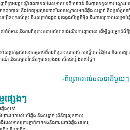
ីក្រុមវេជ្ជបណ្ឌិតឯកទេសដែលមានបទពិសោធន៍ និងបានទទួលការបណ្តុះបណ្តាលក
ព្យាបាល និងកែតម្រូវស្ថានភាពដែលបណ្តាលមកពីឆ្អឹង សន្លាក់ និងប្រព័ន្ធសាច់
យប្រើឧបករណ៍ឆ្លុះ និងសន្លាក់ជង្គង់ ដូរជង្គង់សិប្បនិម្មិត និងការព្យាបាលសម្រ
តល់ព័ត៌មាន និងការពិគ្រោះយោបល់ពេលដំណើរការព្យាបាល ដើម្បីជួយអ្នកជំងឺឱ
ំសន្លាក់ផ្តល់សេវាកម្មចាប់ពីការពិគ្រោះយោបល់ ការធ្វើរោគវិនិច្ឆ័យ និងការព្យ
ណ៍ និងសម្ភារៈទំនើបៗមានស្តង់ដារ បើកជារៀងរាល់ថ្ងៃ។
«ពីព្រោះរាល់ចលនានីមួយៗគ
្មផ្សេងៗ
់ឆ្អឹងទូទៅ
ពិគ្រោះយោបល់លើឆ្អឹង និងសន្លាក់ (ពិនិត្យសុខភាព)
កជំងឺដែលមានគ្រោះថ្នាក់ទាក់ទងនឹងការវះកាត់ឆ្អឹង (របួស)
ត់ជើង និងកជើង