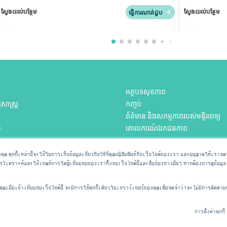
ស្វែងយល់បន្ថែម
ស្វែងយល់បន្ថែម
ធ្វើការណាត់ជួប
អត្ថបទសុខភាព
សាស្ត្រ
កញ្ចប់
យ
ព័ត៌មាន និងសកម្មភាពរបស់មន្ទីរពេទ្យ
ប
គោលការណ៍ឯកជនភាព
រាយការណ៍ទៅកាន់ JCI អំពីបញ្ហាដ
งคุณ คุกกี้เหล่านี้จะใช้ในการเก็บข้อมูลเกี่ยวกับวิธีที่คุณปฏิสัมพันธ์กับเว็บไซต์ของเรา และอนุญาตให้เราจด
សុវត្ថិភាពអ្នកជំងឺ
คราะห์และใช้เกณฑ์การวัดผู้เยี่ยมชมของเราทั้งบนเว็บไซต์นี้และสื่อช่องทางอื่นๆ หากต้องการดูข้อมูลเพิ่
ឬអ៊ីមែលមកកាន់យើងតាមអាស័យ
ដ្ឋាន
ุณเมื่อเข้าเยี่ยมชมเว็บไซต์นี้ จะมีการใช้คุกกี้เดียวในเบราว์เซอร์ของคุณเพื่อจดจำว่าจะไม่มีการติดต
การตั้งค่าคุกกี้
Copyright © 2024 All Rights Reserved | Praram 9 Hospital