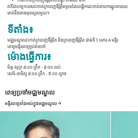
វាគឺជាបច្ចេកទេសវះកាត់ក្រពេញទីរ៉ូអ៊ីតមួយដែលធ្វើការវះកាត់តាមការឆ្លុះតាមរយៈ
មាត់នឹងមានមុខរបួសមួយ។
ទីតាំង៖
មជ្ឈមណ្ឌលវះកាត់ក្រពេញទីរ៉ូអ៊ីត និងក្រពេញទីរ៉ូអ៊ីត ជាន់ទី 3 អគារ A មន្ទីរ
ពេទ្យមន្ទីរពេទ្យប្រារ៉ាមកៅ
ម៉ោងធ្វើការ៖
ច័ន្ទ-សុក្រ ៨:០០ ព្រឹក - ៨:០០ យប់
សៅរ៍-អាទិត្យ ៨:០០ ព្រឹក - ៥:០០ ល្ងាច
ពេទ្យប្រចាំមជ្ឈមណ្ឌល
មន្ទីរពេទ្យទាំងអស់ក្នុងមជ្ឈមណ្ឌល