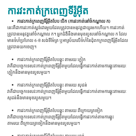
ការវះកាត់ក្រពេញទីរ៉ូអ៊ីត
ការវះកាត់ក្រពេញទីរ៉ូអ៊ីតបែប បើក (ការវះកាត់នៅចំកណ្តាល ក)
នេះគឺជាការវះកាត់ស្តង់ដារមួយដែលត្រូវបានអនុវត្តជាយូរមកហើយ។ ការវះកាត់
ត្រូវបានអនុវត្តនៅចំកណ្តាល ក។ អ្នកជំងឺនឹងមានមុខរបួសនៅចំកណ្តាល ក ដែល
មានទំហំប្រហែល 6-8 សង់ទីម៉ែត្រ ឬអាស្រ័យលើទំហំនៃដុំពកក្រពេញទីរ៉ូអ៊ីតដែល
ត្រូវបានយកចេញ។
ការវះកាត់ក្រពេញទីរ៉ូអ៊ីតបែបឆ្លុះ តាមរយៈក្លៀក
វាគឺជាបច្ចេកទេសវះកាត់ក្រពេញទីរ៉ូអ៊ីតមួយដែលធ្វើការវះកាត់តាមការឆ្លុះតាមរយៈ
ក្លៀកនឹងមានមុខរបួសមួយ។
ការវះកាត់ក្រពេញទីរ៉ូអ៊ីតបែបឆ្លុះ តាមរយៈសុដន់
វាគឺជាបច្ចេកទេសវះកាត់ក្រពេញទីរ៉ូអ៊ីតមួយដែលធ្វើការវះកាត់តាមការឆ្លុះតាមរយៈ
សុដន់នឹងមានមុខរបួសមួយ។
ការវះកាត់ក្រពេញទីរ៉ូអ៊ីតបែបឆ្លុះ តាមរយៈពីក្រោយត្រចៀក
វាគឺជាបច្ចេកទេសវះកាត់ក្រពេញទីរ៉ូអ៊ីតមួយដែលធ្វើការវះកាត់តាមការឆ្លុះ
តាមរយៈពីក្រោយត្រចៀកនឹងមានមុខរបួសមួយ។
ការវះកាត់ក្រពេញទីរ៉ូអ៊ីតបែបឆ្លុះ តាមរយៈមាត់