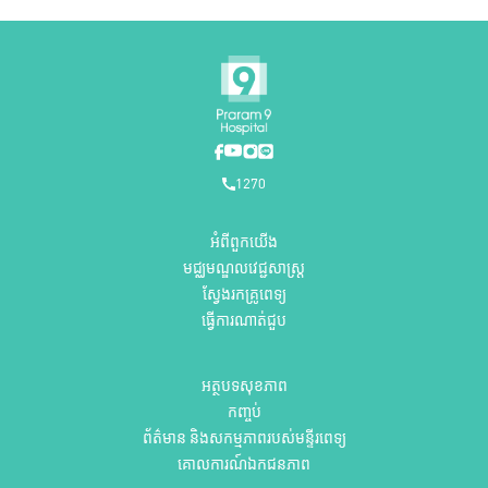
1270
អំពីពួកយើង
មជ្ឈមណ្ឌលវេជ្ជសាស្ត្រ
ស្វែងរកគ្រូពេទ្យ
ធ្វើការណាត់ជួប
អត្ថបទសុខភាព
កញ្ចប់
ព័ត៌មាន និងសកម្មភាពរបស់មន្ទីរពេទ្យ
គោលការណ៍ឯកជនភាព