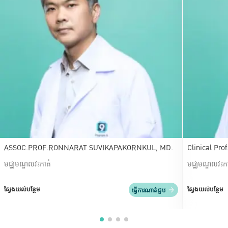
ASSOC.PROF.RONNARAT SUVIKAPAKORNKUL, MD.
Clinical P
មជ្ឈមណ្ឌលវះកាត់
មជ្ឈមណ្ឌលវះកា
ស្វែងយល់បន្ថែម
ស្វែងយល់បន្ថែម
ធ្វើការណាត់ជួប