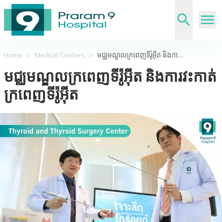
Home
>
Medical Centers
>
មជ្ឈមណ្ឌលក្រពេញទីរ៉ូអ៊ីត និងការវះកាត់ក្រពេញទីរ៉ូអ៊ីត
មជ្ឈមណ្ឌលក្រពេញទីរ៉ូអ៊ីត និងការវះកាត់
ក្រពេញទីរ៉ូអ៊ីត