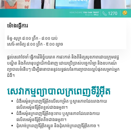
ម៉ោងធ្វើការ
ច័ន្ទ-សុក្រ ៨:០០ ព្រឹក - ៨:០០ យប់
សៅរ៍-អាទិត្យ ៨:០០ ព្រឹក - ៥:០០ ល្ងាច
ផ្តល់សេវាថែទាំ ធ្វើការវិនិច្ឆ័យរោគ ការវះកាត់ និងពិនិត្យសុខភាពដោយក្រុមវេជ្ជ
បណ្ឌិត និងគិលានុបដ្ឋាយិកាជំនាញ ដោយប្រើប្រាស់បច្ចេកវិទ្យា និងឧបករណ៍
ព្យាបាលទំនើបៗ ដើម្បីធានាបាននូវលទ្ធផលនៃការព្យាបាលល្អបំផុតសម្រាប់អ្នក
ជំងឺ។
សេវាកម្មព្យាបាលក្រពេញទីរ៉ូអ៊ីត
ជំងឺអរម៉ូនក្រពេញទីរ៉ូអ៊ីតលើសកម្រិត ឬស្ថានភាពដែលរាងកាយ
ផលិតអរម៉ូនទីរ៉ូអ៊ីតខ្ពស់ជាងធម្មតា។
ជំងឺអរម៉ូនក្រពេញទីរ៉ូអ៊ីតចុះទាប ឬស្ថានភាពដែលរាងកាយ
ផលិតអរម៉ូនទីរ៉ូអ៊ីតតិចជាងធម្មតា។
ដុំសាច់ក្រពេញទីរ៉ូអ៊ីតស្លូត និងដុំសាច់ក្រពេញទីរ៉ូអ៊ីតកាច ។