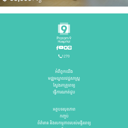
1270
អំពីពួកយើង
មជ្ឈមណ្ឌលវេជ្ជសាស្ត្រ
ស្វែងរកគ្រូពេទ្យ
ធ្វើការណាត់ជួប
អត្ថបទសុខភាព
កញ្ចប់
ព័ត៌មាន និងសកម្មភាពរបស់មន្ទីរពេទ្យ