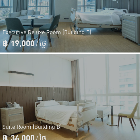
Executive Deluxe Room (Building B)
฿
19,000
/ ថ្ងៃ
Suite Room (Building B)
฿
36,000
/ ថ្ងៃ