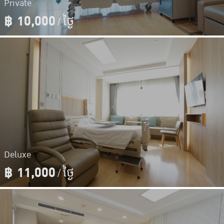
Private
฿
10,000
/ ថ្ងៃ
Deluxe
฿
11,000
/ ថ្ងៃ