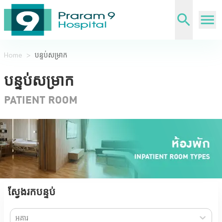
Home
>
បន្ទប់សម្រាក
បន្ទប់សម្រាក
PATIENT ROOM
ស្វែងរកបន្ទប់
អគារ