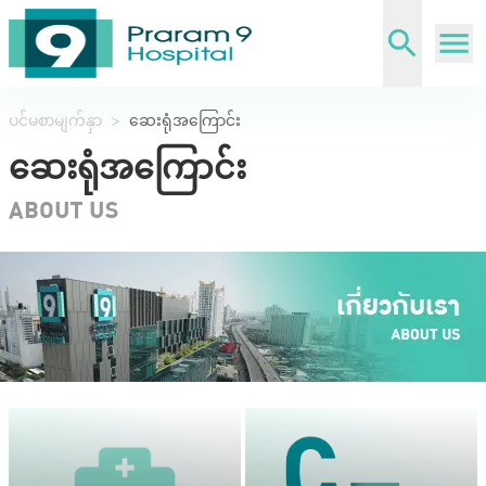
ပင်မစာမျက်နှာ
>
ဆေးရုံအကြောင်း
ဆေးရုံအကြောင်း
ABOUT US