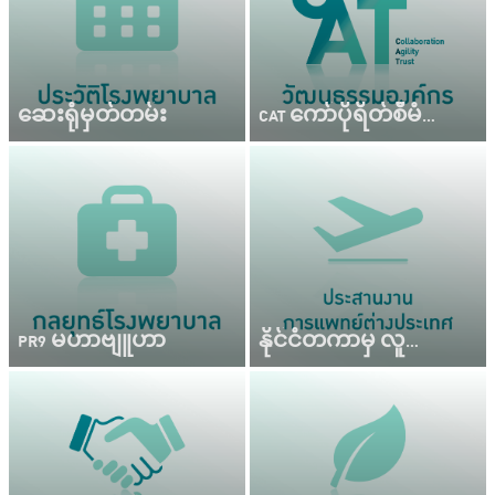
ဆေးရုံမှတ်တမ်း
CAT ကော်ပိုရိတ်စီမံခန့်ခွဲမှုအသစ်
PR9 မဟာဗျူဟာ
နိုင်ငံတကာမှ လူနာများအား ဝန်ဆောင်မှုပေးခြင်း