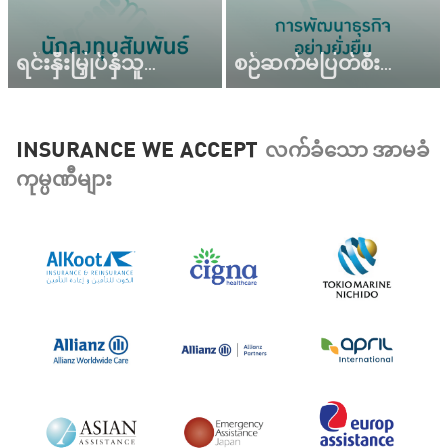
ရင်းနှီးမြှုပ်နှံသူဆက်ဆံရေး
စဉ်ဆက်မပြတ်စီးပွားရေးဖွံ့ဖြိုးတိုးတက်မှု
INSURANCE WE ACCEPT
လက်ခံသော အာမခံ
ကုမ္ပဏီများ