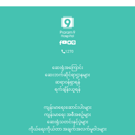
1270
ဆေးရုံအကြောင်း
ဆေးဘက်ဆိုင်ရာဌာနများ
ဆရာဝန်ရှာရန်
ရက်ချိန်းယူရန်
ကျန်းမာရေးဆောင်းပါးများ
ကျန်းမာရေး အစီအစဥ်များ
ဆေးရုံသတင်းနှင့်ပွဲများ
ကိုယ်ရေးကိုယ်တာ အချက်အလက်မူဝါဒများ