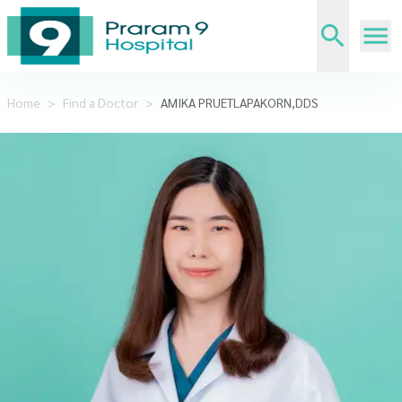
Home
>
Find a Doctor
>
AMIKA PRUETLAPAKORN,DDS