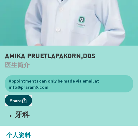
AMIKA PRUETLAPAKORN,DDS
医生简介
Appointments can only be made via email at
info@praram9.com
Share
牙科
个人资料