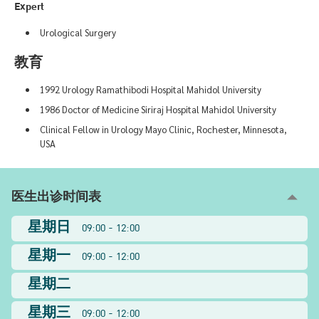
Expert
Urological Surgery
教育
1992 Urology Ramathibodi Hospital Mahidol University
1986 Doctor of Medicine Siriraj Hospital Mahidol University
Clinical Fellow in Urology Mayo Clinic, Rochester, Minnesota,
USA
医生出诊时间表
星期日
09:00 - 12:00
星期一
09:00 - 12:00
星期二
星期三
09:00 - 12:00