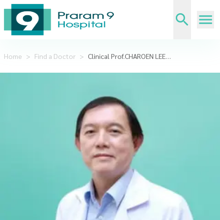
Home
>
Find a Doctor
>
Clinical Prof.CHAROEN LEENANUPUNTH,M.D.,FACC