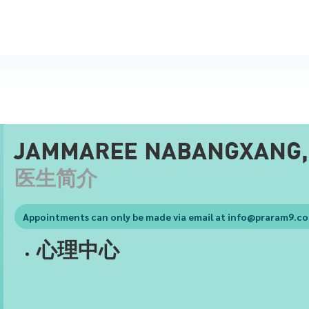
JAMMAREE NABANGXANG,
医生简介
Appointments can only be made via email at
info@praram9.c
心理中心