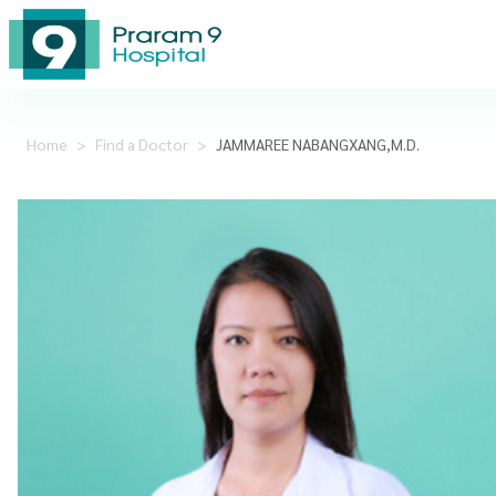
Home
>
Find a Doctor
>
JAMMAREE NABANGXANG,M.D.