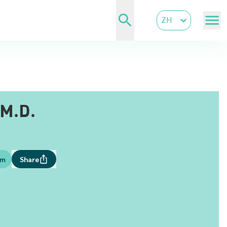
ZH
M.D.
om
Share