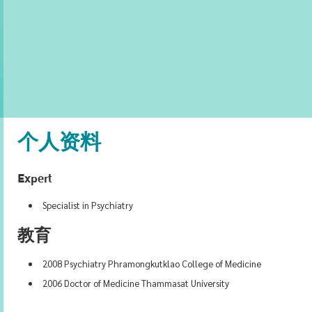
个人资料
Expert
Specialist in Psychiatry
教育
2008 Psychiatry Phramongkutklao College of Medicine
2006 Doctor of Medicine Thammasat University