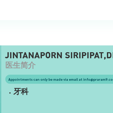
JINTANAPORN SIRIPIPAT,
医生简介
Appointments can only be made via email at
info@praram9.c
牙科