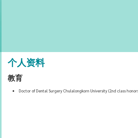
个人资料
教育
Doctor of Dental Surgery Chulalongkorn University (2nd class honor