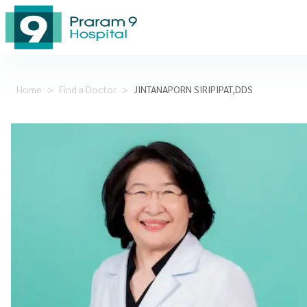
Home
>
Find a Doctor
>
JINTANAPORN SIRIPIPAT,DDS