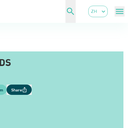
ZH
DDS
om
Share