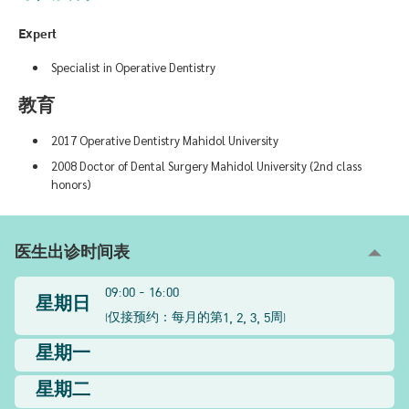
Expert
Specialist in Operative Dentistry
教育
2017 Operative Dentistry Mahidol University
2008 Doctor of Dental Surgery Mahidol University (2nd class
honors)
医生出诊时间表
09:00 - 16:00
星期日
1, 2, 3, 5
(
仅接预约：每月的第
周
)
星期一
星期二