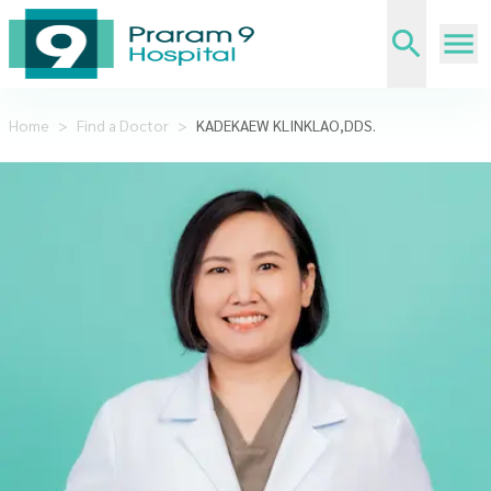
Home
>
Find a Doctor
>
KADEKAEW KLINKLAO,DDS.