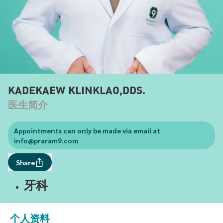
KADEKAEW KLINKLAO,DDS.
医生简介
Appointments can only be made via email at
info@praram9.com
Share
牙科
个人资料