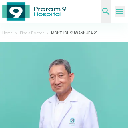
Home
>
Find a Doctor
>
MONTHOL SUWANNURAKS,DDS