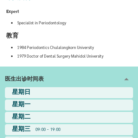
Expert
Specialist in Periodontology
教育
1984 Periodontics Chulalongkorn University
1979 Doctor of Dental Surgery Mahidol University
医生出诊时间表
星期日
星期一
星期二
星期三
09:00 - 19:00