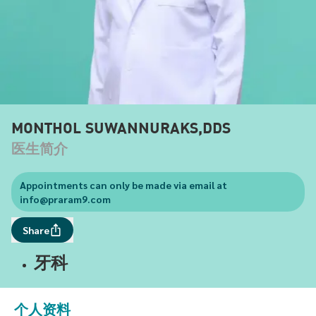
MONTHOL SUWANNURAKS,DDS
医生简介
Appointments can only be made via email at
info@praram9.com
Share
牙科
个人资料