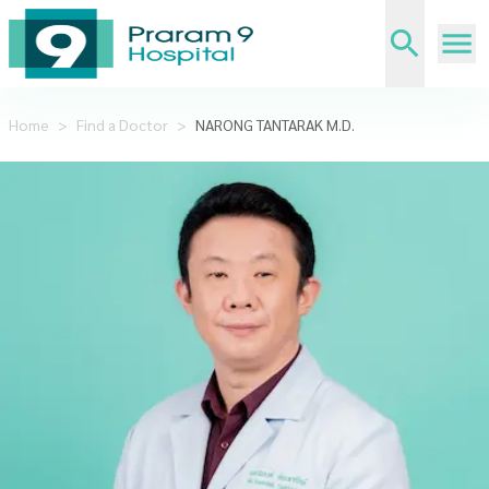
Home
>
Find a Doctor
>
NARONG TANTARAK M.D.