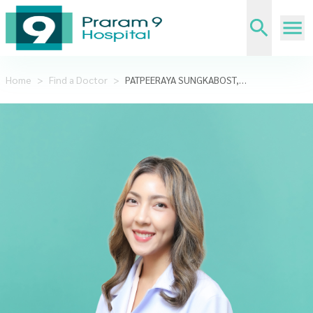
Home
>
Find a Doctor
>
PATPEERAYA SUNGKABOST,M.D.