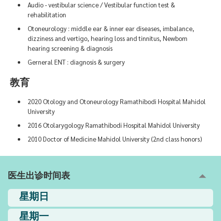
Audio - vestibular science / Vestibular function test &
rehabilitation
Otoneurology : middle ear & inner ear diseases, imbalance,
dizziness and vertigo, hearing loss and tinnitus, Newbom
hearing screening & diagnosis
Gerneral ENT : diagnosis & surgery
教育
2020 Otology and Otoneurology Ramathibodi Hospital Mahidol
University
2016 Otolarygology Ramathibodi Hospital Mahidol University
2010 Doctor of Medicine Mahidol University (2nd class honors)
医生出诊时间表
星期日
星期一