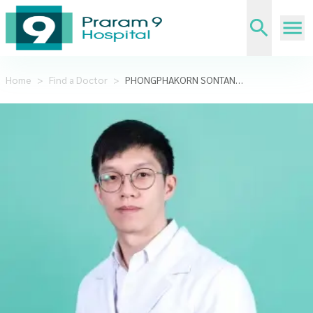
Home
>
Find a Doctor
>
PHONGPHAKORN SONTANARAT,M.D.