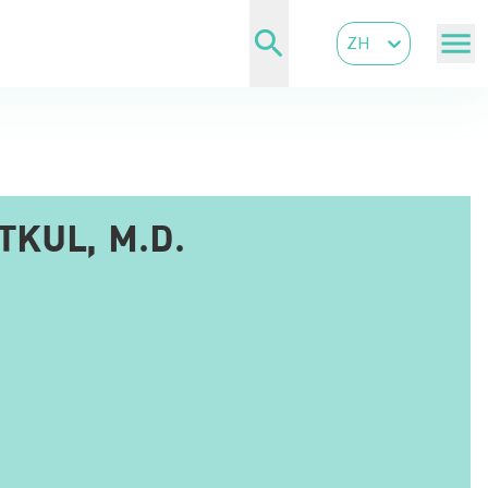
ZH
KUL, M.D.