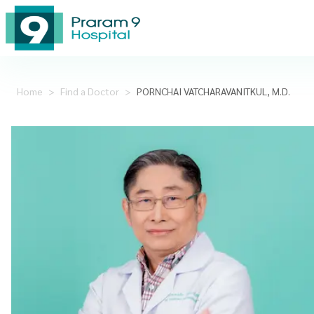
Home
>
Find a Doctor
>
PORNCHAI VATCHARAVANITKUL, M.D.