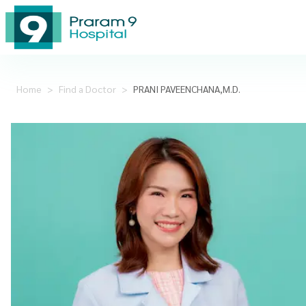
Home
>
Find a Doctor
>
PRANI PAVEENCHANA,M.D.