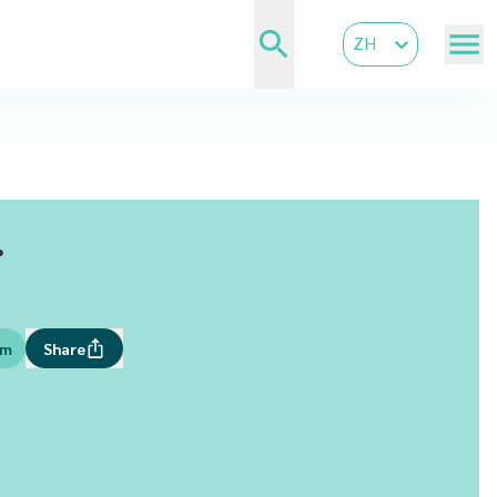
ZH
.
om
Share