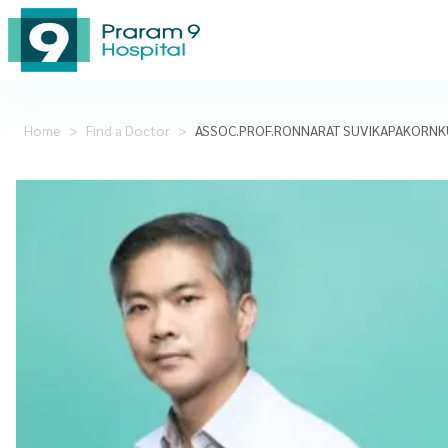
Home
>
Find a Doctor
>
ASSOC.PROF.RONNARAT SUVIKAPAKORNKU