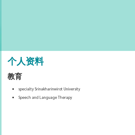
个人资料
教育
specialty Srinakharinwirot University
Speech and Language Therapy