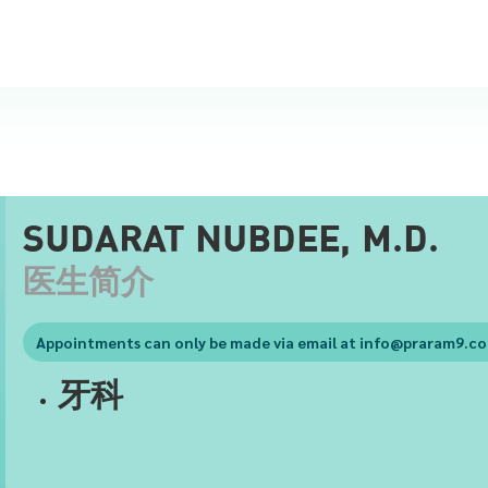
SUDARAT NUBDEE, M.D.
医生简介
Appointments can only be made via email at
info@praram9.c
牙科