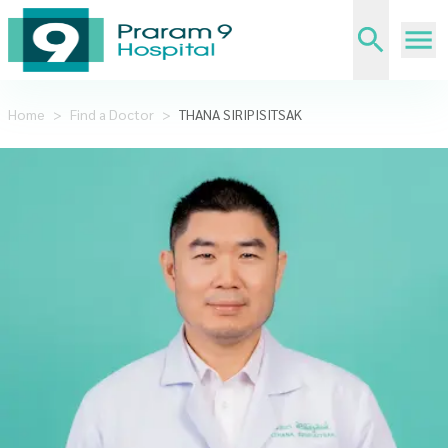
Home
>
Find a Doctor
>
THANA SIRIPISITSAK