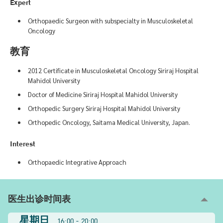
Expert
Orthopaedic Surgeon with subspecialty in Musculoskeletal
Oncology
教育
2012 Certificate in Musculoskeletal Oncology Siriraj Hospital
Mahidol University
Doctor of Medicine Siriraj Hospital Mahidol University
Orthopedic Surgery Siriraj Hospital Mahidol University
Orthopedic Oncology, Saitama Medical University, Japan.
Interest
Orthopaedic Integrative Approach
医生出诊时间表
星期日
16:00 - 20:00