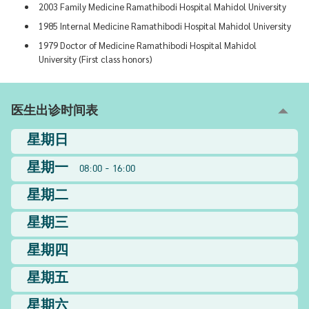
2003 Family Medicine Ramathibodi Hospital Mahidol University
1985 Internal Medicine Ramathibodi Hospital Mahidol University
1979 Doctor of Medicine Ramathibodi Hospital Mahidol
University (First class honors)
医生出诊时间表
星期日
星期一
08:00 - 16:00
星期二
星期三
星期四
星期五
星期六