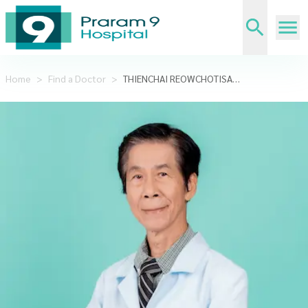
Home
>
Find a Doctor
>
THIENCHAI REOWCHOTISAKUL,M.D.