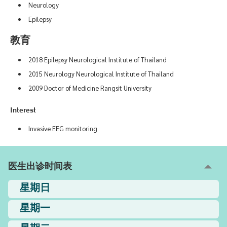
Neurology
Epilepsy
教育
2018 Epilepsy Neurological Institute of Thailand
2015 Neurology Neurological Institute of Thailand
2009 Doctor of Medicine Rangsit University
Interest
Invasive EEG monitoring
医生出诊时间表
星期日
星期一