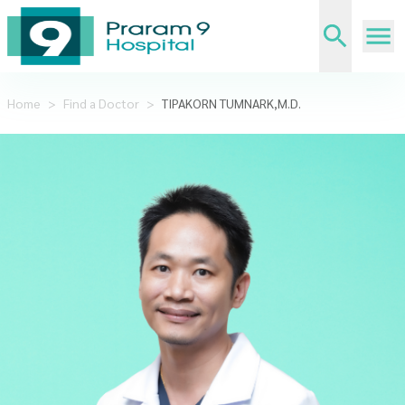
Home
>
Find a Doctor
>
TIPAKORN TUMNARK,M.D.