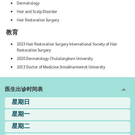
Dermatology
Hair and Scalp Disorder
Hair Restoration Surgery
教育
2023 Hair Restoration Surgery International Society of Hair
Restoration Surgery
2020 Dermatology Chulalongkorn University
2013 Doctor of Medicine Srinakharinwirot University
医生出诊时间表
星期日
星期一
星期二