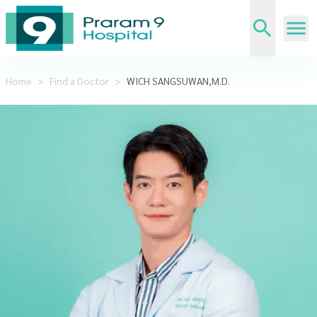
Home
>
Find a Doctor
>
WICH SANGSUWAN,M.D.